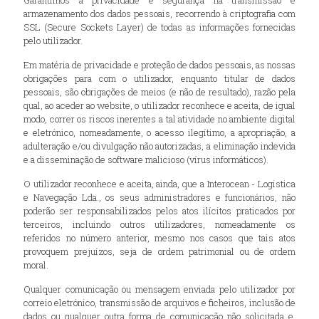
Garantimos a privacidade e segurança na transmissão e
armazenamento dos dados pessoais, recorrendo à criptografia com
SSL (Secure Sockets Layer) de todas as informações fornecidas
pelo utilizador.
Em matéria de privacidade e proteção de dados pessoais, as nossas
obrigações para com o utilizador, enquanto titular de dados
pessoais, são obrigações de meios (e não de resultado), razão pela
qual, ao aceder ao website, o utilizador reconhece e aceita, de igual
modo, correr os riscos inerentes a tal atividade no ambiente digital
e eletrónico, nomeadamente, o acesso ilegítimo, a apropriação, a
adulteração e/ou divulgação não autorizadas, a eliminação indevida
e a disseminação de software malicioso (vírus informáticos).
O utilizador reconhece e aceita, ainda, que a Interocean - Logistica
e Navegação Lda., os seus administradores e funcionários, não
poderão ser responsabilizados pelos atos ilícitos praticados por
terceiros, incluindo outros utilizadores, nomeadamente os
referidos no número anterior, mesmo nos casos que tais atos
provoquem prejuízos, seja de ordem patrimonial ou de ordem
moral.
Qualquer comunicação ou mensagem enviada pelo utilizador por
correio eletrónico, transmissão de arquivos e ficheiros, inclusão de
dados ou qualquer outra forma de comunicação não solicitada e,